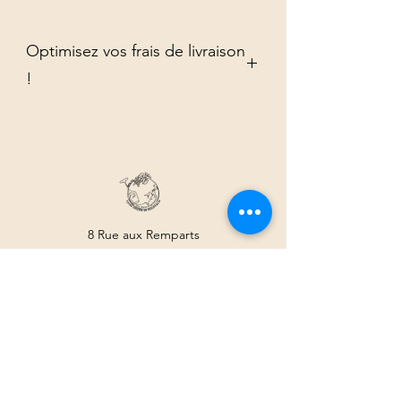
Optimisez vos frais de livraison
!
Commandez vos produits par multiple
de 6 afin d'optimiser vos frais de
livraison.
8 Rue aux Remparts
68250 Rouffach
07.69.32.16.17
INFORMATIONS