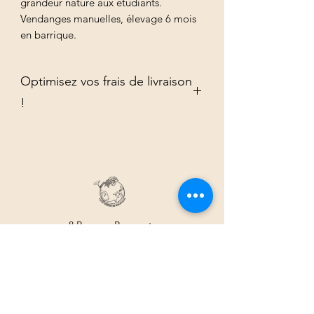
grandeur nature aux étudiants.
Vendanges manuelles, élevage 6 mois
en barrique.
Optimisez vos frais de livraison
!
Commandez vos produits par multiple
de 6 pour optimiser vos frais de
livraison.
8 Rue aux Remparts
68250 Rouffach
07.69.32.16.17