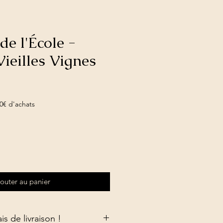
e l'École -
Vieilles Vignes
0€ d'achats
outer au panier
is de livraison !