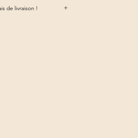
is de livraison !
its par multiple de 6 afin
 de livraison.