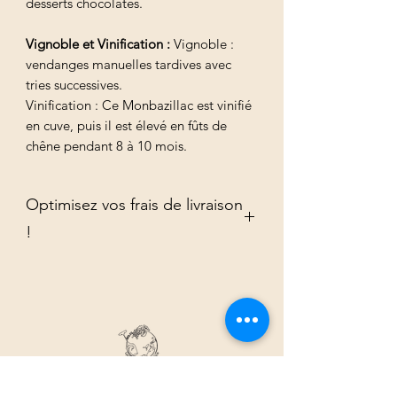
desserts chocolatés.
Vignoble et Vinification :
Vignoble :
vendanges manuelles tardives avec
tries successives.
Vinification : Ce Monbazillac est vinifié
en cuve, puis il est élevé en fûts de
chêne pendant 8 à 10 mois.
Optimisez vos frais de livraison
!
Commandez vos produits par multiple
de 6 afin d'optimiser vos frais de
livraison.
8 Rue aux Remparts