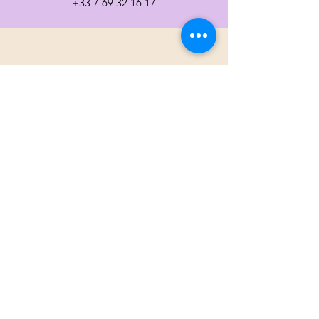
+33 7 69 32 16 17
8 Rue aux Remparts
68250 Rouffach
+33