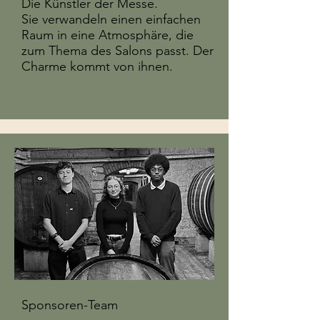
Die Künstler der Messe.
Sie verwandeln einen einfachen
Raum in eine Atmosphäre, die
zum Thema des Salons passt. Der
Charme kommt von ihnen.
Sponsoren-Team