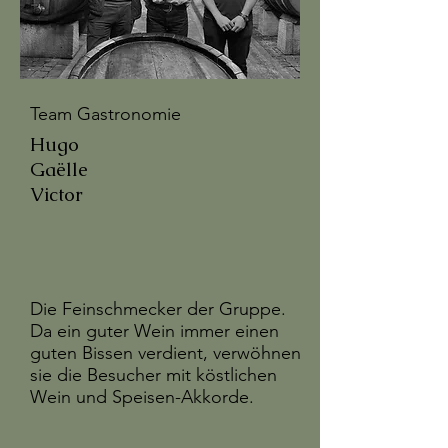
Team Gastronomie
Hugo
Gaëlle
Victor
Die Feinschmecker der Gruppe.
Da ein guter Wein immer einen
guten Bissen verdient, verwöhnen
sie die Besucher mit köstlichen
Wein und Speisen-Akkorde.