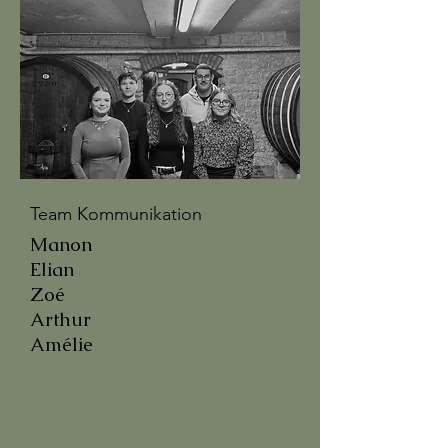
Team Kommunikation
Manon
Elian
Zoé
Arthur
Amélie