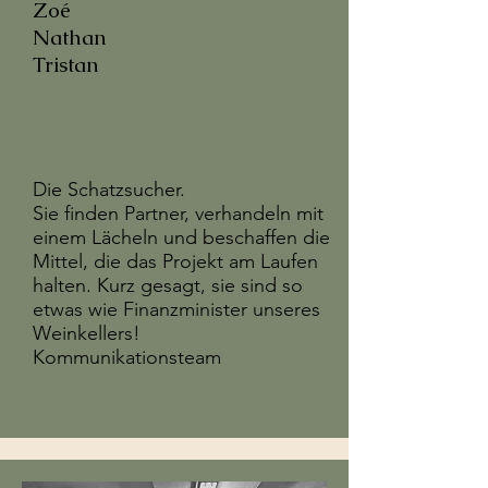
Zoé
Nathan
Tristan
Die Schatzsucher.
Sie finden Partner, verhandeln mit
einem Lächeln und beschaffen die
Mittel, die das Projekt am Laufen
halten. Kurz gesagt, sie sind so
etwas wie Finanzminister unseres
Weinkellers!
Kommunikationsteam