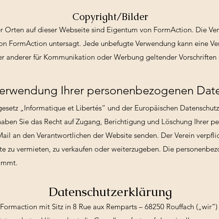
Copyright/Bilder
r Orten auf dieser Webseite sind Eigentum von FormAction. Die Ver
n FormAction untersagt. Jede unbefugte Verwendung kann eine Ver
der anderer für Kommunikation oder Werbung geltender Vorschriften 
erwendung Ihrer personenbezogenen Dat
esetz „Informatique et Libertés“ und der Europäischen Datensch
aben Sie das Recht auf Zugang, Berichtigung und Löschung Ihrer 
ail an den Verantwortlichen der Website senden. Der Verein verpflic
e zu vermieten, zu verkaufen oder weiterzugeben. Die personenbez
timmt.
Datenschutzerklärung
Formaction mit Sitz in 8 Rue aux Remparts – 68250 Rouffach („wir“) u