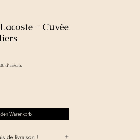
Lacoste - Cuvée
iers
0€ d'achats
 den Warenkorb
is de livraison !